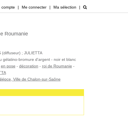
 compte
|
Me connecter
|
Ma sélection
|
de Roumanie
iffuseur) ; JULIETTA
u gélatino-bromure d'argent - noir et blanc
-
en pose
-
décoration
-
roi de Roumanie
-
TTA
iépce, Ville de Chalon-sur-Saône