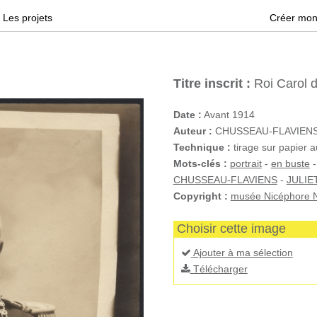
Les projets
Créer mon
Titre inscrit :
Roi Carol 
Date :
Avant 1914
Auteur :
CHUSSEAU-FLAVIENS (d
Technique :
tirage sur papier a
Mots-clés :
portrait
-
en buste
CHUSSEAU-FLAVIENS
-
JULIE
Copyright :
musée Nicéphore N
Choisir cette image
Ajouter à ma sélection
Télécharger