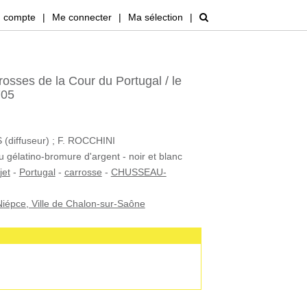
 compte
|
Me connecter
|
Ma sélection
|
osses de la Cour du Portugal / le
705
iffuseur) ; F. ROCCHINI
u gélatino-bromure d'argent - noir et blanc
jet
-
Portugal
-
carrosse
-
CHUSSEAU-
iépce, Ville de Chalon-sur-Saône