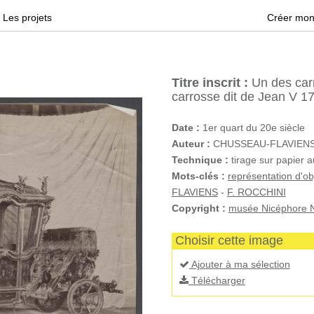
Les projets
Créer mon
Titre inscrit :
Un des carr
carrosse dit de Jean V 1
Date :
1er quart du 20e siècle
Auteur :
CHUSSEAU-FLAVIENS (d
Technique :
tirage sur papier a
Mots-clés :
représentation d'ob
FLAVIENS
-
F. ROCCHINI
Copyright :
musée Nicéphore N
Choisir cette image
Ajouter à ma sélection
Télécharger