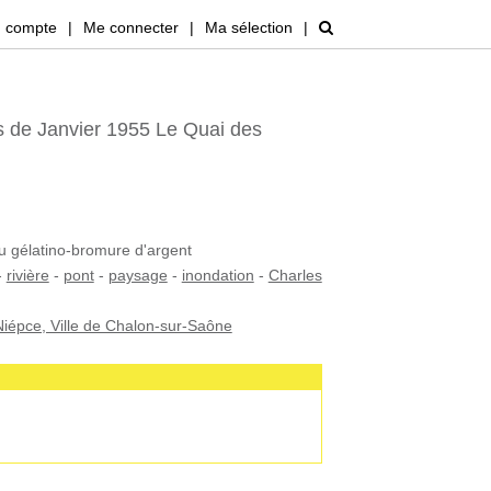
 compte
|
Me connecter
|
Ma sélection
|
 de Janvier 1955 Le Quai des
au gélatino-bromure d'argent
-
rivière
-
pont
-
paysage
-
inondation
-
Charles
iépce, Ville de Chalon-sur-Saône