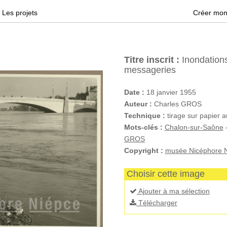
Les projets
Créer mon
Titre inscrit :
Inondations
messageries
Date :
18 janvier 1955
Auteur :
Charles GROS
Technique :
tirage sur papier 
Mots-clés :
Chalon-sur-Saône
GROS
Copyright :
musée Nicéphore N
Choisir cette image
Ajouter à ma sélection
Télécharger