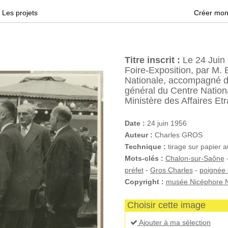
Les projets
Créer mon
Titre inscrit :
Le 24 Juin 
Foire-Exposition, par M. B
Nationale, accompagné d
général du Centre Natio
Ministère des Affaires Et
Date :
24 juin 1956
Auteur :
Charles GROS
Technique :
tirage sur papier 
Mots-clés :
Chalon-sur-Saône
préfet
-
Gros Charles
-
poignée
Copyright :
musée Nicéphore N
Choisir cette image
Ajouter à ma sélection