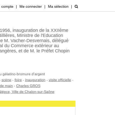
 compte
|
Me connecter
|
Ma sélection
|
1956, inauguration de la XXIIème
illières, Ministre de l'Education
e M. Vacher-Desvernais, délégué
nal du Commerce extérieur au
rangères, et de M. le Préfet Chopin
au gélatino-bromure d'argent
-
scène
-
foire
-
inauguration
-
visite officielle
-
 de main
-
Charles GROS
iépce, Ville de Chalon-sur-Saône