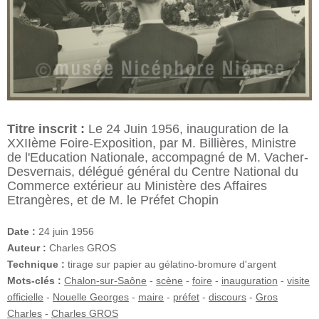
Titre inscrit :
Le 24 Juin 1956, inauguration de la
XXIIème Foire-Exposition, par M. Billières, Ministre
de l'Education Nationale, accompagné de M. Vacher-
Desvernais, délégué général du Centre National du
Commerce extérieur au Ministère des Affaires
Etrangères, et de M. le Préfet Chopin
Date :
24 juin 1956
Auteur :
Charles GROS
Technique :
tirage sur papier au gélatino-bromure d'argent
Mots-clés :
Chalon-sur-Saône
-
scène
-
foire
-
inauguration
-
visite
officielle
-
Nouelle Georges
-
maire
-
préfet
-
discours
-
Gros
Charles
-
Charles GROS