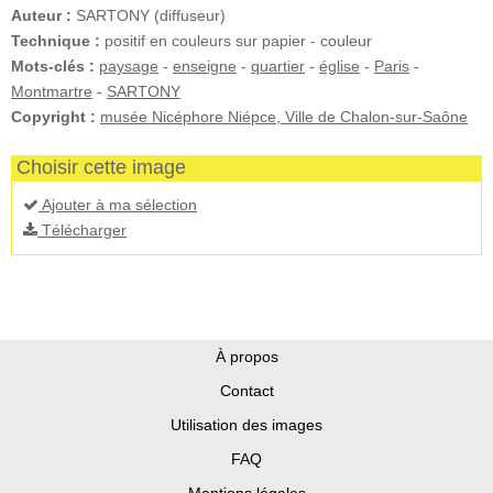
Auteur :
SARTONY (diffuseur)
Technique :
positif en couleurs sur papier - couleur
Mots-clés :
paysage
-
enseigne
-
quartier
-
église
-
Paris
-
Montmartre
-
SARTONY
Copyright :
musée Nicéphore Niépce, Ville de Chalon-sur-Saône
Choisir cette image
Ajouter à ma sélection
Télécharger
À propos
Contact
Utilisation des images
FAQ
Mentions légales