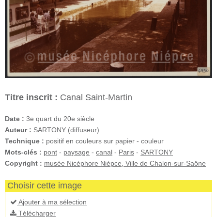
Titre inscrit :
Canal Saint-Martin
Date :
3e quart du 20e siècle
Auteur :
SARTONY (diffuseur)
Technique :
positif en couleurs sur papier - couleur
Mots-clés :
pont
-
paysage
-
canal
-
Paris
-
SARTONY
Copyright :
musée Nicéphore Niépce, Ville de Chalon-sur-Saône
Choisir cette image
Ajouter à ma sélection
Télécharger