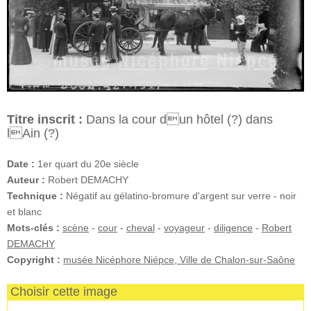
Titre inscrit :
Dans la cour dun hôtel (?) dans
lAin (?)
Date :
1er quart du 20e siècle
Auteur :
Robert DEMACHY
Technique :
Négatif au gélatino-bromure d'argent sur verre - noir
et blanc
Mots-clés :
scène
-
cour
-
cheval
-
voyageur
-
diligence
-
Robert
DEMACHY
Copyright :
musée Nicéphore Niépce, Ville de Chalon-sur-Saône
Choisir cette image