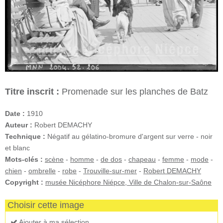
Titre inscrit :
Promenade sur les planches de Batz
Date :
1910
Auteur :
Robert DEMACHY
Technique :
Négatif au gélatino-bromure d'argent sur verre - noir
et blanc
Mots-clés :
scène
-
homme
-
de dos
-
chapeau
-
femme
-
mode
-
chien
-
ombrelle
-
robe
-
Trouville-sur-mer
-
Robert DEMACHY
Copyright :
musée Nicéphore Niépce, Ville de Chalon-sur-Saône
Choisir cette image
Ajouter à ma sélection