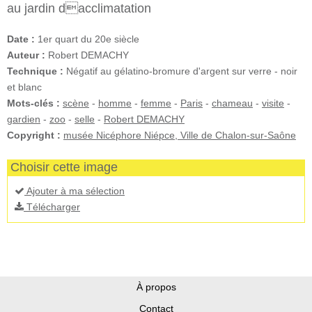
au jardin dacclimatation
Date :
1er quart du 20e siècle
Auteur :
Robert DEMACHY
Technique :
Négatif au gélatino-bromure d'argent sur verre - noir
et blanc
Mots-clés :
scène
-
homme
-
femme
-
Paris
-
chameau
-
visite
-
gardien
-
zoo
-
selle
-
Robert DEMACHY
Copyright :
musée Nicéphore Niépce, Ville de Chalon-sur-Saône
Choisir cette image
Ajouter à ma sélection
Télécharger
À propos
Contact