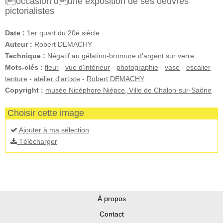
loccasion dune exposition de ses oeuvres
pictorialistes
Date :
1er quart du 20e siècle
Auteur :
Robert DEMACHY
Technique :
Négatif au gélatino-bromure d'argent sur verre
Mots-clés :
fleur
-
vue d'intérieur
-
photographie
-
vase
-
escalier
-
tenture
-
atelier d'artiste
-
Robert DEMACHY
Copyright :
musée Nicéphore Niépce, Ville de Chalon-sur-Saône
Choisir cette image
Ajouter à ma sélection
Télécharger
À propos
Contact