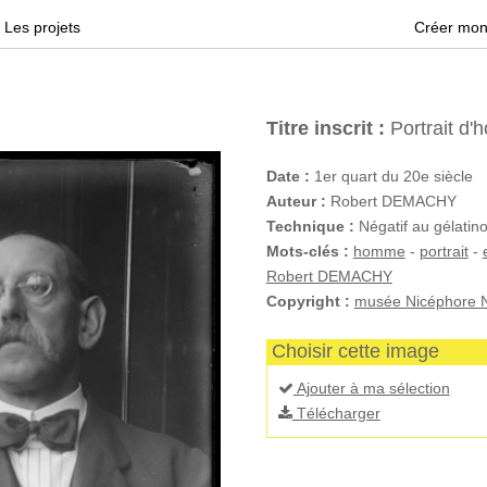
Les projets
Créer mon
Titre inscrit :
Portrait d
Date :
1er quart du 20e siècle
Auteur :
Robert DEMACHY
Technique :
Négatif au gélatino
Mots-clés :
homme
-
portrait
-
Robert DEMACHY
Copyright :
musée Nicéphore N
Choisir cette image
Ajouter à ma sélection
Télécharger