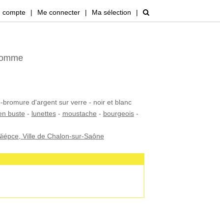
 compte
|
Me connecter
|
Ma sélection
|
'homme
-bromure d'argent sur verre - noir et blanc
en buste
-
lunettes
-
moustache
-
bourgeois
-
iépce, Ville de Chalon-sur-Saône