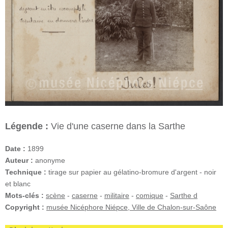
Légende :
Vie d'une caserne dans la Sarthe
Date :
1899
Auteur :
anonyme
Technique :
tirage sur papier au gélatino-bromure d'argent - noir
et blanc
Mots-clés :
scène
-
caserne
-
militaire
-
comique
-
Sarthe d
Copyright :
musée Nicéphore Niépce, Ville de Chalon-sur-Saône