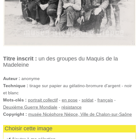
Titre inscrit :
un des groupes du Maquis de la
Madeleine
Auteur :
anonyme
Technique :
tirage sur papier au gélatino-bromure d'argent - noir
et blanc
Mots-clés :
portrait collectif
-
en pose
-
soldat
-
français
-
Deuxième Guerre Mondiale
-
résistance
Copyright :
musée Nicéphore Niépce, Ville de Chalon-sur-Saône
Choisir cette image
Ajouter à ma sélection