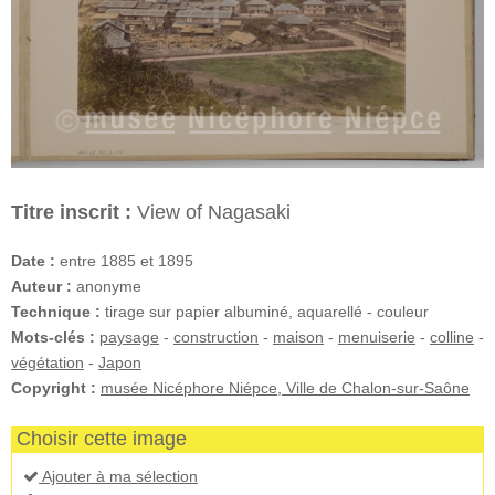
Titre inscrit :
View of Nagasaki
Date :
entre 1885 et 1895
Auteur :
anonyme
Technique :
tirage sur papier albuminé, aquarellé - couleur
Mots-clés :
paysage
-
construction
-
maison
-
menuiserie
-
colline
-
végétation
-
Japon
Copyright :
musée Nicéphore Niépce, Ville de Chalon-sur-Saône
Choisir cette image
Ajouter à ma sélection