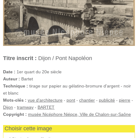
Titre inscrit :
Dijon / Pont Napoléon
Date :
1er quart du 20e siècle
Auteur :
Bartet
Technique :
tirage sur papier au gélatino-bromure d'argent - noir
et blanc
Mots-clés :
vue d'architecture
-
pont
-
chantier
-
publicité
-
pierre
-
Dijon
-
tramway
-
BARTET
Copyright :
musée Nicéphore Niépce, Ville de Chalon-sur-Saône
Choisir cette image