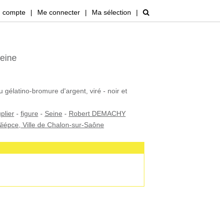
 compte
|
Me connecter
|
Ma sélection
|
eine
u gélatino-bromure d'argent, viré - noir et
plier
-
figure
-
Seine
-
Robert DEMACHY
iépce, Ville de Chalon-sur-Saône