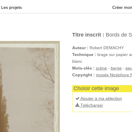
Les projets
Créer mon
Titre inscrit :
Bords de S
Auteur :
Robert DEMACHY
Technique :
tirage sur papier a
blanc
Mots-clés :
scène
-
berge
-
peu
Copyright :
musée Nicéphore N
Choisir cette image
Ajouter à ma sélection
Télécharger