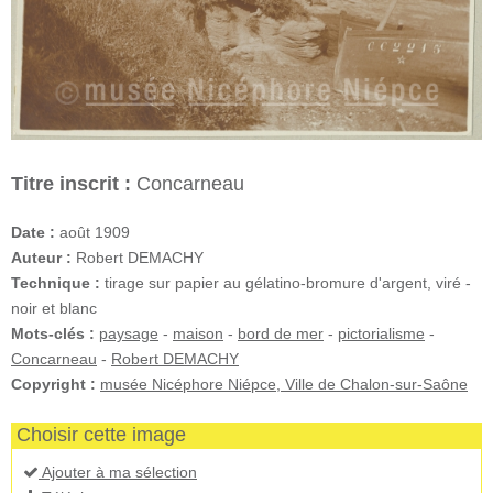
Titre inscrit :
Concarneau
Date :
août 1909
Auteur :
Robert DEMACHY
Technique :
tirage sur papier au gélatino-bromure d'argent, viré -
noir et blanc
Mots-clés :
paysage
-
maison
-
bord de mer
-
pictorialisme
-
Concarneau
-
Robert DEMACHY
Copyright :
musée Nicéphore Niépce, Ville de Chalon-sur-Saône
Choisir cette image
Ajouter à ma sélection