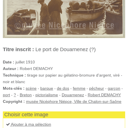
Titre inscrit :
Le port de Douarnenez (?)
Date :
juillet 1910
Auteur :
Robert DEMACHY
Technique :
tirage sur papier au gélatino-bromure d'argent, viré -
noir et blanc
Mots-clés :
scène
-
barque
-
de dos
-
femme
-
pêcheur
-
garçon
-
port
-
?
-
Breton
-
pictorialisme
-
Douarnenez
-
Robert DEMACHY
Copyright :
musée Nicéphore Niépce, Ville de Chalon-sur-Saône
Choisir cette image
Ajouter à ma sélection