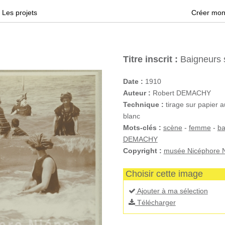
Les projets
Créer mon
Titre inscrit :
Baigneurs s
Date :
1910
Auteur :
Robert DEMACHY
Technique :
tirage sur papier a
blanc
Mots-clés :
scène
-
femme
-
ba
DEMACHY
Copyright :
musée Nicéphore N
Choisir cette image
Ajouter à ma sélection
Télécharger