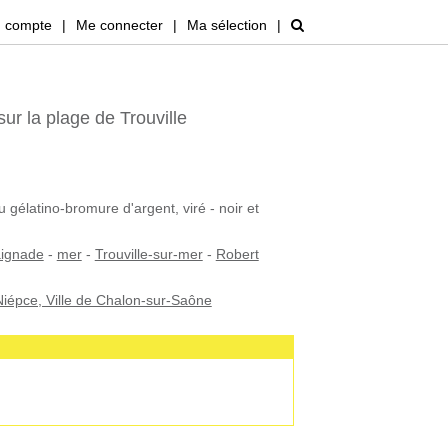
 compte
|
Me connecter
|
Ma sélection
|
ur la plage de Trouville
u gélatino-bromure d'argent, viré - noir et
ignade
-
mer
-
Trouville-sur-mer
-
Robert
iépce, Ville de Chalon-sur-Saône