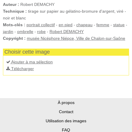
Auteur :
Robert DEMACHY
Technique :
tirage sur papier au gélatino-bromure d'argent, viré -
noir et blanc
Mots-clés :
portrait collectif
-
en pied
-
chapeau
-
femme
-
statue
-
jardin
-
ombrelle
-
robe
-
Robert DEMACHY
Copyright :
musée Nicéphore Niépce, Ville de Chalon-sur-Saône
Choisir cette image
Ajouter à ma sélection
Télécharger
À propos
Contact
Utilisation des images
FAQ