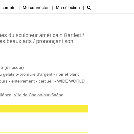
 compte
|
Me connecter
|
Ma sélection
|
s du sculpteur américain Bartlett /
des beaux arts / prononçant son
(diffuseur)
u gélatino-bromure d'argent - noir et blanc
ours
-
enterrement
-
cercueil
-
WIDE WORLD
iépce, Ville de Chalon-sur-Saône