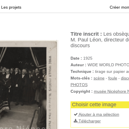
Les projets
Créer mon
Titre inscrit :
Les obsèque
M. Paul Léon, directeur 
discours
Date :
1925
Auteur :
WIDE WORLD PHOTOS 
Technique :
tirage sur papier a
Mots-clés :
scène
-
foule
-
disc
PHOTOS
Copyright :
musée Nicéphore N
Choisir cette image
Ajouter à ma sélection
Télécharger