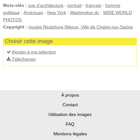
Mots-clés :
vue d'architecture
-
portrait
-
français
-
homme
politique
-
Américain
-
New York
-
Washington dc
-
WIDE WORLD
PHOTOS
Copyright :
musée Nicéphore Niépce, Ville de Chalon-sur-Saône
Choisir cette image
Ajouter à ma sélection
Télécharger
À propos
Contact
Utilisation des images
FAQ
Mentions légales