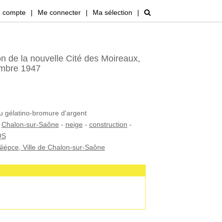
 compte
|
Me connecter
|
Ma sélection
|
n de la nouvelle Cité des Moireaux,
embre 1947
au gélatino-bromure d'argent
-
Chalon-sur-Saône
-
neige
-
construction
-
OS
iépce, Ville de Chalon-sur-Saône