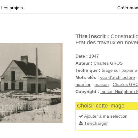
Les projets
Créer mon
Titre inscrit :
Constructio
Etat des travaux en nov
Date :
1947
Auteur :
Charles GROS
Technique :
tirage sur papier 
Mots-clés :
vue d'architecture
quartier
-
maison
-
Charles GR
Copyright :
musée Nicéphore N
Choisir cette image
Ajouter à ma sélection
Télécharger