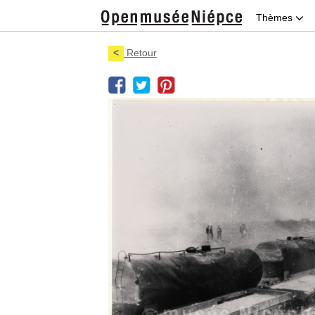
Thèmes
<
Retour