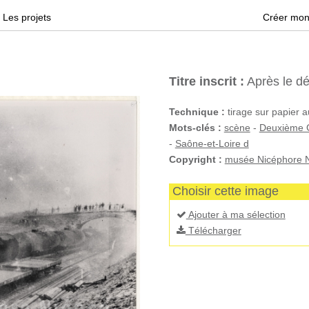
Les projets
Créer mon
Titre inscrit :
Après le dé
Technique :
tirage sur papier a
Mots-clés :
scène
-
Deuxième 
-
Saône-et-Loire d
Copyright :
musée Nicéphore N
Choisir cette image
Ajouter à ma sélection
Télécharger