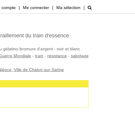
 compte
|
Me connecter
|
Ma sélection
|
raillement du train d'essence
u gélatino-bromure d'argent - noir et blanc
Guerre Mondiale
-
train
-
résistance
-
sabotage
iépce, Ville de Chalon-sur-Saône