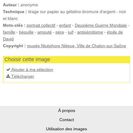
Auteur :
anonyme
Technique :
tirage sur papier au gélatino-bromure d'argent - noir
et blanc
Mots-clés :
portrait collectif
-
enfant
-
Deuxième Guerre Mondiale
-
famille
-
béquille
-
amputé
-
père
-
juif
-
antisémitisme
-
étoile de
David
Copyright :
musée Nicéphore Niépce, Ville de Chalon-sur-Saône
Choisir cette image
Ajouter à ma sélection
Télécharger
À propos
Contact
Utilisation des images