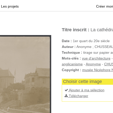
Les projets
Créer mon
Titre inscrit :
La cathédra
Date :
1er quart du 20e siècle
Auteur :
Anonyme ; CHUSSEAU-
Technique :
tirage sur papier a
Mots-clés :
vue d'architecture
anglicanisme
-
Anonyme
-
CHUS
Copyright :
musée Nicéphore N
Choisir cette image
Ajouter à ma sélection
Télécharger