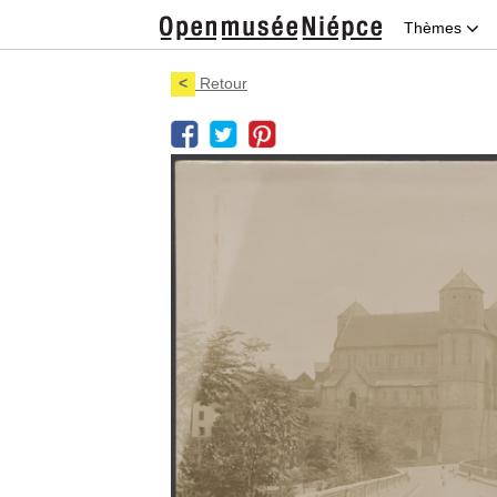
Thèmes
<
Retour