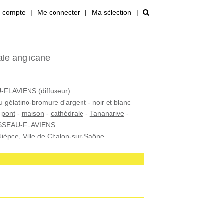
 compte
|
Me connecter
|
Ma sélection
|
le anglicane
FLAVIENS (diffuseur)
u gélatino-bromure d'argent - noir et blanc
-
pont
-
maison
-
cathédrale
-
Tananarive
-
SEAU-FLAVIENS
iépce, Ville de Chalon-sur-Saône