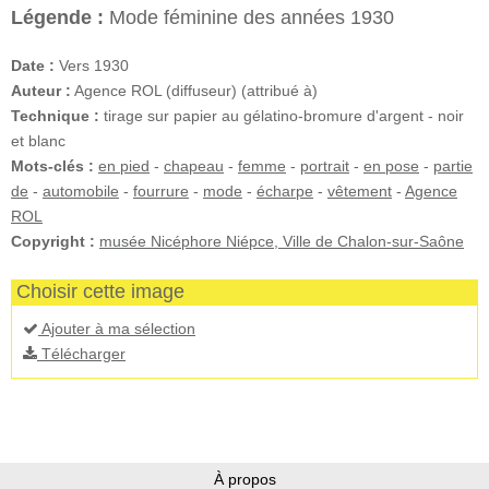
Légende :
Mode féminine des années 1930
Date :
Vers 1930
Auteur :
Agence ROL (diffuseur) (attribué à)
Technique :
tirage sur papier au gélatino-bromure d'argent - noir
et blanc
Mots-clés :
en pied
-
chapeau
-
femme
-
portrait
-
en pose
-
partie
de
-
automobile
-
fourrure
-
mode
-
écharpe
-
vêtement
-
Agence
ROL
Copyright :
musée Nicéphore Niépce, Ville de Chalon-sur-Saône
Choisir cette image
Ajouter à ma sélection
Télécharger
À propos