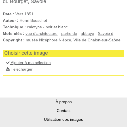
du Bourget, Savoie
Date :
Vers 1851
Auteur :
Henri Bouschet
Technique :
calotype - noir et blanc
Mots-clés :
vue d'architecture
-
partie de
-
abbaye
-
Savoie d
Copyright :
musée Nicéphore Niépce, Ville de Chalon-sur-Saône
Choisir cette image
Ajouter à ma sélection
Télécharger
À propos
Contact
Utilisation des images