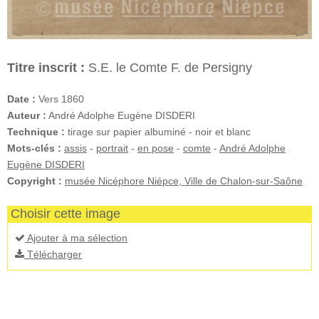
Titre inscrit :
S.E. le Comte F. de Persigny
Date :
Vers 1860
Auteur :
André Adolphe Eugène DISDERI
Technique :
tirage sur papier albuminé - noir et blanc
Mots-clés :
assis
-
portrait
-
en pose
-
comte
-
André Adolphe
Eugène DISDERI
Copyright :
musée Nicéphore Niépce, Ville de Chalon-sur-Saône
Choisir cette image
Ajouter à ma sélection
Télécharger