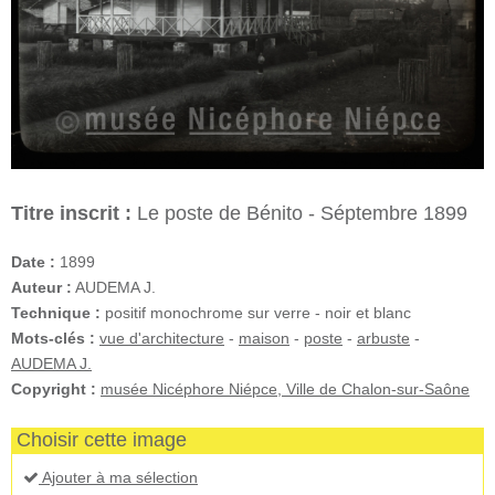
Titre inscrit :
Le poste de Bénito - Séptembre 1899
Date :
1899
Auteur :
AUDEMA J.
Technique :
positif monochrome sur verre - noir et blanc
Mots-clés :
vue d'architecture
-
maison
-
poste
-
arbuste
-
AUDEMA J.
Copyright :
musée Nicéphore Niépce, Ville de Chalon-sur-Saône
Choisir cette image
Ajouter à ma sélection