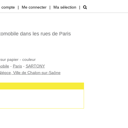
 compte
|
Me connecter
|
Ma sélection
|
tomobile dans les rues de Paris
 sur papier - couleur
obile
-
Paris
-
SARTONY
iépce, Ville de Chalon-sur-Saône