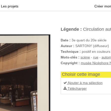
Les projets
Créer mon
Légende :
Circulation au
Date :
3e quart du 20e siècle
Auteur :
SARTONY (diffuseur)
Technique :
positif en couleurs
Mots-clés :
scène
-
rue
-
autom
Copyright :
musée Nicéphore N
Choisir cette image
Ajouter à ma sélection
Télécharger