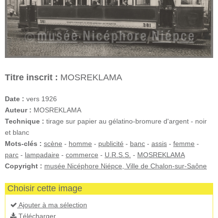
Titre inscrit :
MOSREKLAMA
Date :
vers 1926
Auteur :
MOSREKLAMA
Technique :
tirage sur papier au gélatino-bromure d'argent - noir
et blanc
Mots-clés :
scène
-
homme
-
publicité
-
banc
-
assis
-
femme
-
parc
-
lampadaire
-
commerce
-
U.R.S.S.
-
MOSREKLAMA
Copyright :
musée Nicéphore Niépce, Ville de Chalon-sur-Saône
Choisir cette image
Ajouter à ma sélection
Télécharger