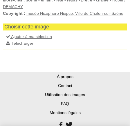
Mots-clés :
scène
-
enfant
-
fête
-
repas
-
prêtre
-
charité
-
Robert
DEMACHY
Copyright :
musée Nicéphore Niépce, Ville de Chalon-sur-Saône
Choisir cette image
Ajouter à ma sélection
Télécharger
À propos
Contact
Utilisation des images
FAQ
Mentions légales