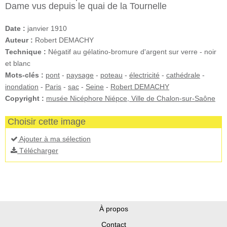
Dame vus depuis le quai de la Tournelle
Date :
janvier 1910
Auteur :
Robert DEMACHY
Technique :
Négatif au gélatino-bromure d'argent sur verre - noir
et blanc
Mots-clés :
pont
-
paysage
-
poteau
-
électricité
-
cathédrale
-
inondation
-
Paris
-
sac
-
Seine
-
Robert DEMACHY
Copyright :
musée Nicéphore Niépce, Ville de Chalon-sur-Saône
Choisir cette image
Ajouter à ma sélection
Télécharger
À propos
Contact