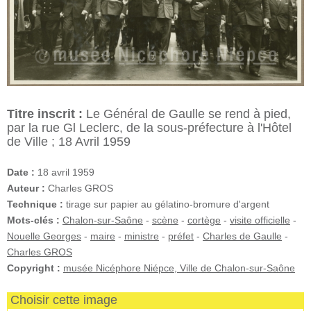
Titre inscrit :
Le Général de Gaulle se rend à pied,
par la rue Gl Leclerc, de la sous-préfecture à l'Hôtel
de Ville ; 18 Avril 1959
Date :
18 avril 1959
Auteur :
Charles GROS
Technique :
tirage sur papier au gélatino-bromure d'argent
Mots-clés :
Chalon-sur-Saône
-
scène
-
cortège
-
visite officielle
-
Nouelle Georges
-
maire
-
ministre
-
préfet
-
Charles de Gaulle
-
Charles GROS
Copyright :
musée Nicéphore Niépce, Ville de Chalon-sur-Saône
Choisir cette image