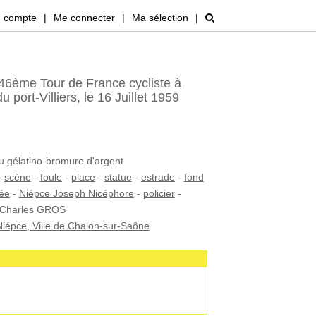
 compte
|
Me connecter
|
Ma sélection
|
46ème Tour de France cycliste à
 port-Villiers, le 16 Juillet 1959
au gélatino-bromure d'argent
-
scène
-
foule
-
place
-
statue
-
estrade
-
fond
vée
-
Niépce Joseph Nicéphore
-
policier
-
Charles GROS
iépce, Ville de Chalon-sur-Saône