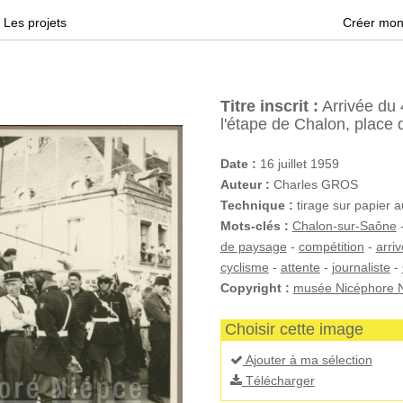
Les projets
Créer mon
Titre inscrit :
Arrivée du 
l'étape de Chalon, place du
Date :
16 juillet 1959
Auteur :
Charles GROS
Technique :
tirage sur papier 
Mots-clés :
Chalon-sur-Saône
de paysage
-
compétition
-
arri
cyclisme
-
attente
-
journaliste
-
Copyright :
musée Nicéphore N
Choisir cette image
Ajouter à ma sélection
Télécharger