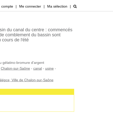
 compte
|
Me connecter
|
Ma sélection
|
sin du canal du centre : commencés
x de comblement du bassin sont
cours de l'été
au gélatino-bromure d'argent
-
Chalon-sur-Saône
-
canal
-
usine
-
iépce, Ville de Chalon-sur-Saône