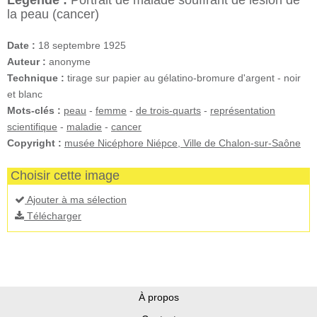
Légende :
Portrait de malade souffrant de lésion de
la peau (cancer)
Date :
18 septembre 1925
Auteur :
anonyme
Technique :
tirage sur papier au gélatino-bromure d'argent - noir
et blanc
Mots-clés :
peau
-
femme
-
de trois-quarts
-
représentation
scientifique
-
maladie
-
cancer
Copyright :
musée Nicéphore Niépce, Ville de Chalon-sur-Saône
Choisir cette image
Ajouter à ma sélection
Télécharger
À propos