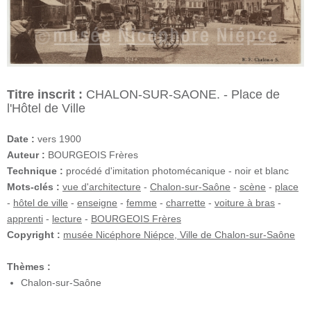
Titre inscrit :
CHALON-SUR-SAONE. - Place de
l'Hôtel de Ville
Date :
vers 1900
Auteur :
BOURGEOIS Frères
Technique :
procédé d'imitation photomécanique - noir et blanc
Mots-clés :
vue d'architecture
-
Chalon-sur-Saône
-
scène
-
place
-
hôtel de ville
-
enseigne
-
femme
-
charrette
-
voiture à bras
-
apprenti
-
lecture
-
BOURGEOIS Frères
Copyright :
musée Nicéphore Niépce, Ville de Chalon-sur-Saône
Thèmes :
Chalon-sur-Saône