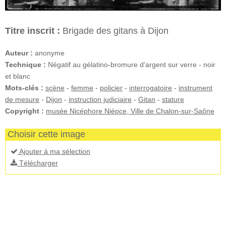
Titre inscrit :
Brigade des gitans à Dijon
Auteur :
anonyme
Technique :
Négatif au gélatino-bromure d'argent sur verre - noir
et blanc
Mots-clés :
scène
-
femme
-
policier
-
interrogatoire
-
instrument
de mesure
-
Dijon
-
instruction judiciaire
-
Gitan
-
stature
Copyright :
musée Nicéphore Niépce, Ville de Chalon-sur-Saône
Choisir cette image
Ajouter à ma sélection
Télécharger