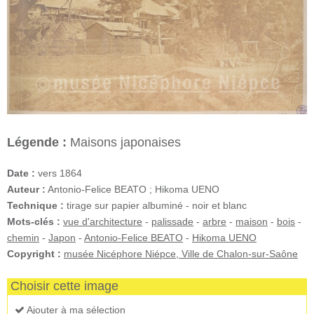
Légende :
Maisons japonaises
Date :
vers 1864
Auteur :
Antonio-Felice BEATO ; Hikoma UENO
Technique :
tirage sur papier albuminé - noir et blanc
Mots-clés :
vue d'architecture
-
palissade
-
arbre
-
maison
-
bois
-
chemin
-
Japon
-
Antonio-Felice BEATO
-
Hikoma UENO
Copyright :
musée Nicéphore Niépce, Ville de Chalon-sur-Saône
Choisir cette image
Ajouter à ma sélection