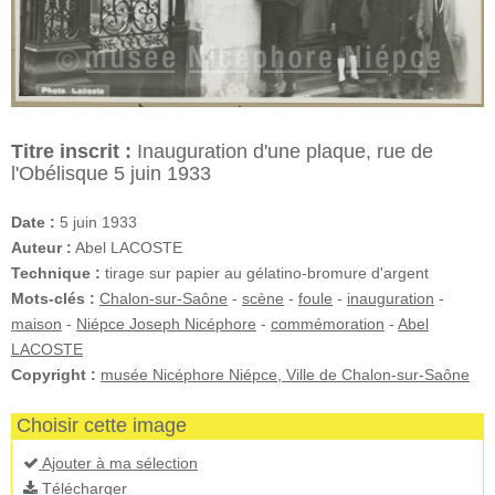
Titre inscrit :
Inauguration d'une plaque, rue de
l'Obélisque 5 juin 1933
Date :
5 juin 1933
Auteur :
Abel LACOSTE
Technique :
tirage sur papier au gélatino-bromure d'argent
Mots-clés :
Chalon-sur-Saône
-
scène
-
foule
-
inauguration
-
maison
-
Niépce Joseph Nicéphore
-
commémoration
-
Abel
LACOSTE
Copyright :
musée Nicéphore Niépce, Ville de Chalon-sur-Saône
Choisir cette image
Ajouter à ma sélection
Télécharger