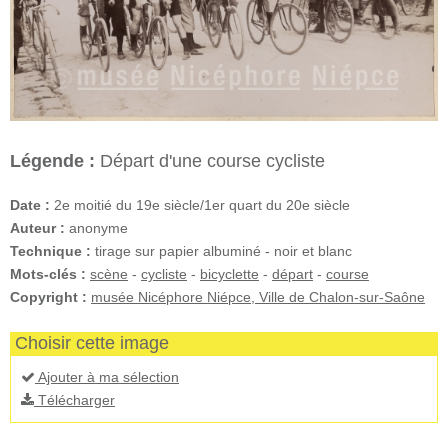
Légende :
Départ d'une course cycliste
Date :
2e moitié du 19e siècle/1er quart du 20e siècle
Auteur :
anonyme
Technique :
tirage sur papier albuminé - noir et blanc
Mots-clés :
scène
-
cycliste
-
bicyclette
-
départ
-
course
Copyright :
musée Nicéphore Niépce, Ville de Chalon-sur-Saône
Choisir cette image
Ajouter à ma sélection
Télécharger