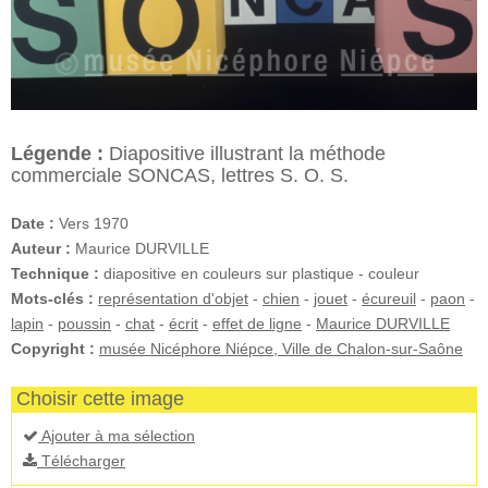
Légende :
Diapositive illustrant la méthode
commerciale SONCAS, lettres S. O. S.
Date :
Vers 1970
Auteur :
Maurice DURVILLE
Technique :
diapositive en couleurs sur plastique - couleur
Mots-clés :
représentation d'objet
-
chien
-
jouet
-
écureuil
-
paon
-
lapin
-
poussin
-
chat
-
écrit
-
effet de ligne
-
Maurice DURVILLE
Copyright :
musée Nicéphore Niépce, Ville de Chalon-sur-Saône
Choisir cette image
Ajouter à ma sélection
Télécharger