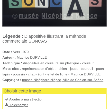
Légende :
Diapositive illustrant la méthode
commerciale SONCAS
Date :
Vers 1970
Auteur :
Maurice DURVILLE
Technique :
diapositive en couleurs sur plastique - couleur
Mots-clés :
représentation d'objet
-
chien
-
jouet
-
écureuil
-
paon
-
lapin
-
poussin
-
chat
-
écrit
-
effet de ligne
-
Maurice DURVILLE
Copyright :
musée Nicéphore Niépce, Ville de Chalon-sur-Saône
Choisir cette image
Ajouter à ma sélection
Télécharger