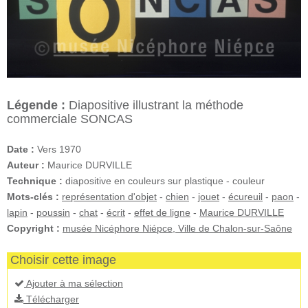
Légende :
Diapositive illustrant la méthode
commerciale SONCAS
Date :
Vers 1970
Auteur :
Maurice DURVILLE
Technique :
diapositive en couleurs sur plastique - couleur
Mots-clés :
représentation d'objet
-
chien
-
jouet
-
écureuil
-
paon
-
lapin
-
poussin
-
chat
-
écrit
-
effet de ligne
-
Maurice DURVILLE
Copyright :
musée Nicéphore Niépce, Ville de Chalon-sur-Saône
Choisir cette image
Ajouter à ma sélection
Télécharger