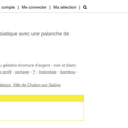
 compte
|
Me connecter
|
Ma sélection
|
iatique avec une palanche de
u gélatino-bromure d'argent - noir et blanc
e profil
-
portage
-
?
-
Indonésie
-
bambou
-
iépce, Ville de Chalon-sur-Saône