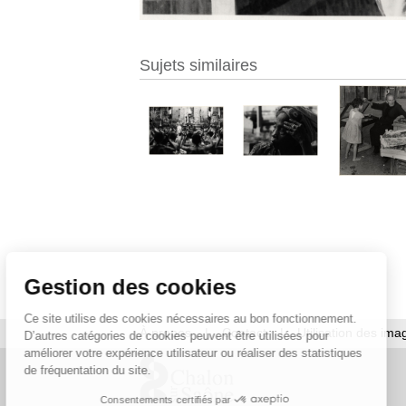
Sujets similaires
Gestion des cookies
Ce site utilise des cookies nécessaires au bon fonctionnement.
À propos
|
Contact
|
Utilisation des ima
D’autres catégories de cookies peuvent être utilisées pour
améliorer votre expérience utilisateur ou réaliser des statistiques
de fréquentation du site.
Consentements certifiés par