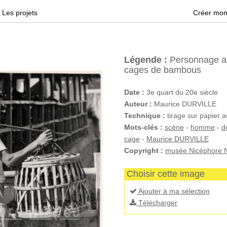
Les projets
Créer mon
Légende :
Personnage as
cages de bambous
Date :
3e quart du 20e siècle
Auteur :
Maurice DURVILLE
Technique :
tirage sur papier a
Mots-clés :
scène
-
homme
-
d
cage
-
Maurice DURVILLE
Copyright :
musée Nicéphore N
Choisir cette image
Ajouter à ma sélection
Télécharger