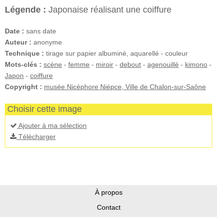
Légende :
Japonaise réalisant une coiffure
Date :
sans date
Auteur :
anonyme
Technique :
tirage sur papier albuminé, aquarellé - couleur
Mots-clés :
scène
-
femme
-
miroir
-
debout
-
agenouillé
-
kimono
-
Japon
-
coiffure
Copyright :
musée Nicéphore Niépce, Ville de Chalon-sur-Saône
Choisir cette image
Ajouter à ma sélection
Télécharger
À propos
Contact