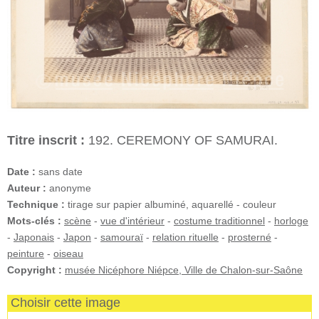
Titre inscrit :
192. CEREMONY OF SAMURAI.
Date :
sans date
Auteur :
anonyme
Technique :
tirage sur papier albuminé, aquarellé - couleur
Mots-clés :
scène
-
vue d'intérieur
-
costume traditionnel
-
horloge
-
Japonais
-
Japon
-
samouraï
-
relation rituelle
-
prosterné
-
peinture
-
oiseau
Copyright :
musée Nicéphore Niépce, Ville de Chalon-sur-Saône
Choisir cette image